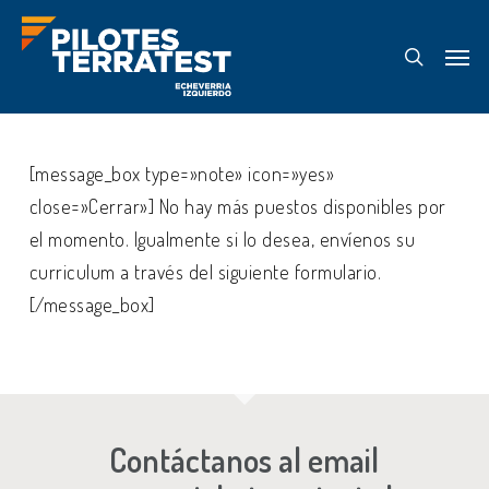
Skip
Menu
to
search
main
content
[message_box type=»note» icon=»yes»
close=»Cerrar»] No hay más puestos disponibles por
el momento. Igualmente si lo desea, envíenos su
curriculum a través del siguiente formulario.
[/message_box]
Contáctanos al email