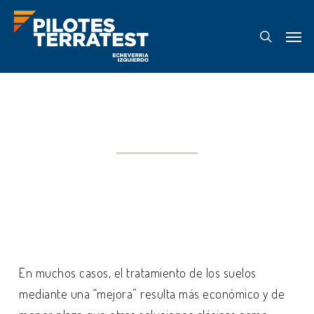
Skip
Menu
to
search
main
content
Mejoramiento de Suelos
SOLUCIONES
En muchos casos, el tratamiento de los suelos
mediante una “mejora” resulta más económico y de