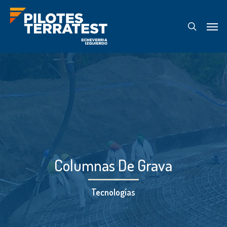
Skip
Menu
to
search
main
content
Columnas De Grava
Tecnologías