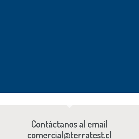
Columnas Offshore, Asmar
Puerto de Talcahuano.
Planta Petrox, Talcahuano
Columnas de Grava.
Puerto de Arica
Columnas de Grava.
Contáctanos al email
comercial@terratest.cl