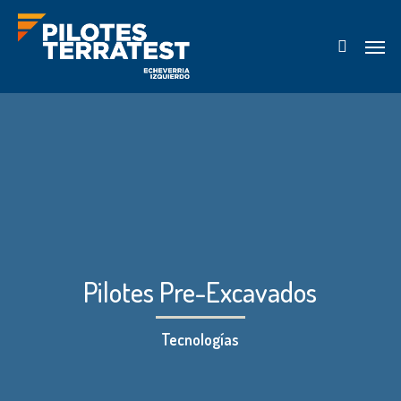
Skip
Menu
to
search
main
content
Pilotes Pre-Excavados
Tecnologías