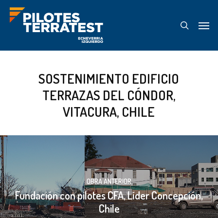
Skip
Menu
to
search
main
content
SOSTENIMIENTO EDIFICIO
TERRAZAS DEL CÓNDOR,
VITACURA, CHILE
OBRA ANTERIOR
Fundación con pilotes CFA, Líder Concepción,
Chile