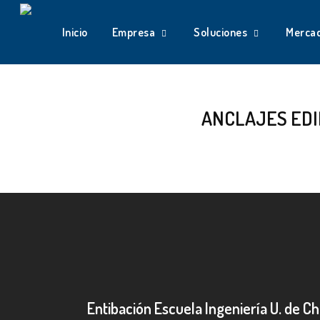
Skip
to
Inicio
Empresa
Soluciones
Merca
main
content
ANCLAJES EDIF
Entibación Escuela Ingeniería U. de Ch