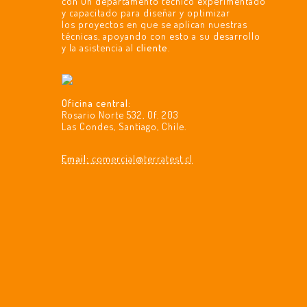
con un departamento técnico experimentado
y capacitado para diseñar y optimizar
los proyectos en que se aplican nuestras
técnicas, apoyando con esto a su desarrollo
y la asistencia al
cliente
.
Oficina central:
Rosario Norte 532, Of. 203
Las Condes, Santiago, Chile.
Email:
comercial@terratest.cl