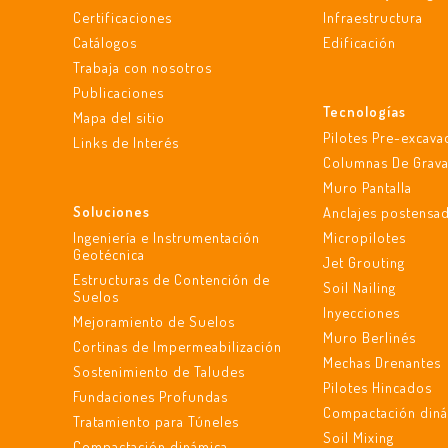
Certificaciones
Infraestructura
Catálogos
Edificación
Trabaja con nosotros
Publicaciones
Tecnologías
Mapa del sitio
Pilotes Pre-excav
Links de Interés
Columnas De Grav
Muro Pantalla
Soluciones
Anclajes postensa
Ingeniería e Instrumentación
Micropilotes
Geotécnica
Jet Grouting
Estructuras de Contención de
Soil Nailing
Suelos
Inyecciones
Mejoramiento de Suelos
Muro Berlinés
Cortinas de Impermeabilización
Mechas Drenantes
Sostenimiento de Taludes
Pilotes Hincados
Fundaciones Profundas
Compactación din
Tratamiento para Túneles
Soil Mixing
Compactación dinámica