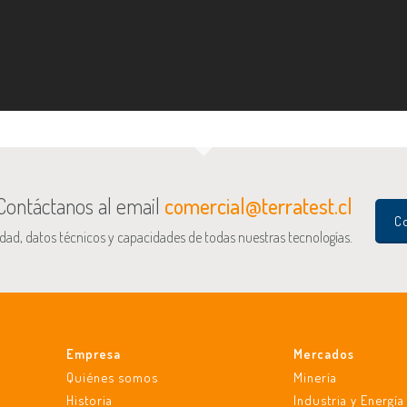
Contáctanos al email
comercial@terratest.cl
Co
idad, datos técnicos y capacidades de todas nuestras tecnologías.
Empresa
Mercados
Quiénes somos
Minería
Historia
Industria y Energía