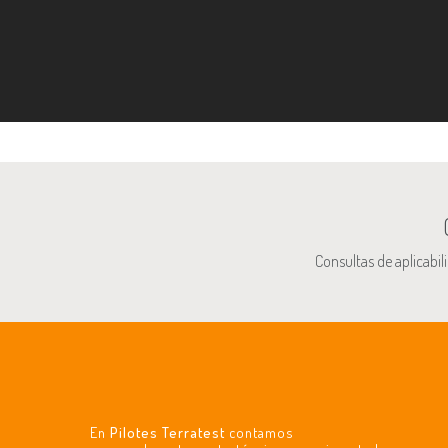
Consultas de aplicabil
En
Pilotes Terratest
contamos