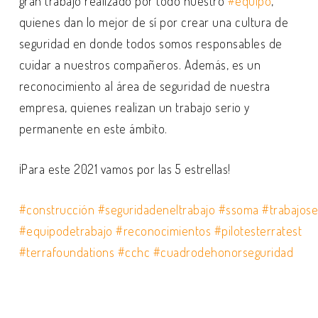
gran trabajo realizado por todo nuestro
#equipo
,
quienes dan lo mejor de sí por crear una cultura de
seguridad en donde todos somos responsables de
cuidar a nuestros compañeros. Además, es un
reconocimiento al área de seguridad de nuestra
empresa, quienes realizan un trabajo serio y
permanente en este ámbito.
¡Para este 2021 vamos por las 5 estrellas!
#construcción
#seguridadeneltrabajo
#ssoma
#trabajos
#equipodetrabajo
#reconocimientos
#pilotesterratest
#terrafoundations
#cchc
#cuadrodehonorseguridad