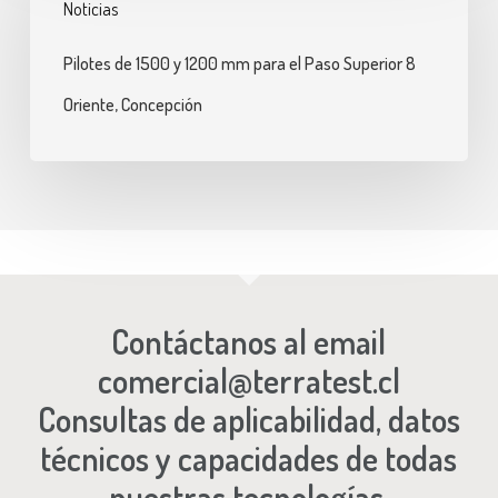
Noticias
1500
y
Pilotes de 1500 y 1200 mm para el Paso Superior 8
1200
Oriente, Concepción
mm
para
el
Paso
Superior
8
Oriente,
Contáctanos al email
Concepción
comercial@terratest.cl
Consultas de aplicabilidad, datos
técnicos y capacidades de todas
nuestras tecnologías.