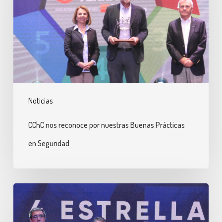
por
nuestras
Buenas
Prácticas
en
Seguridad
Noticias
CChC nos reconoce por nuestras Buenas Prácticas
en Seguridad
Entramos
al
Cuadro