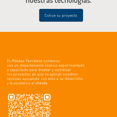
Cotice su proyecto
En
Pilotes Terratest
contamos
con un departamento técnico experimentado
y capacitado para diseñar y optimizar
los proyectos en que se aplican nuestras
técnicas, apoyando con esto a su desarrollo
y la asistencia al
cliente
.