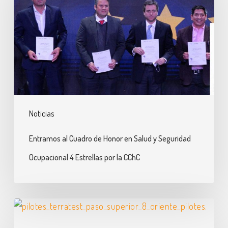
de
Honor
en
Salud
y
Seguridad
Ocupacional
Noticias
4
Estrellas
Entramos al Cuadro de Honor en Salud y Seguridad
por
Ocupacional 4 Estrellas por la CChC
la
CChC
Pilotes
de