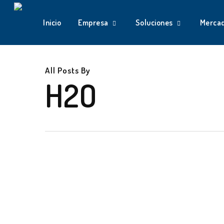
Skip
to
Inicio
Empresa
Soluciones
Merca
main
content
All Posts By
H2O