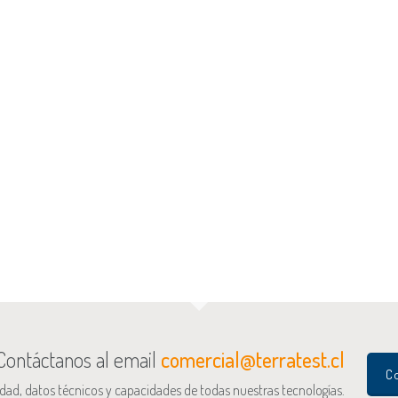
e Gales – Av. Ossa , La Reina, Santiago de Chile
Vespucio Oriente AVO
nternacional de Santiago de Chile
Contáctanos al email
comercial@terratest.cl
Co
o, Edificio Rodrigo de Quiroga, Vitacura
idad, datos técnicos y capacidades de todas nuestras tecnologías.