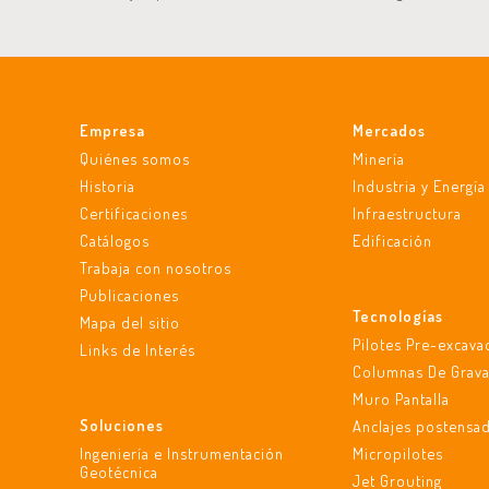
Empresa
Mercados
ucto El Salto de la autopista AVO
Quiénes somos
Minería
Historia
Industria y Energía
Certificaciones
Infraestructura
Catálogos
Edificación
Trabaja con nosotros
Publicaciones
Tecnologías
Mapa del sitio
Pilotes Pre-excav
Links de Interés
Columnas De Grav
Muro Pantalla
Soluciones
Anclajes postensa
Ingeniería e Instrumentación
Micropilotes
Geotécnica
Jet Grouting