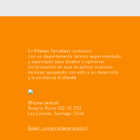
Santiago
Santiago
llave
Micropilotes
de
de
en
de
Chile
Chile
mano,
fundación
Edificio
para
Micropilotes de fundación para Viad
En
Pilotes Terratest
contamos
Rodrigo
con un departamento técnico experimentado
Viaducto
y capacitado para diseñar y optimizar
los proyectos en que se aplican nuestras
de
El
técnicas, apoyando con esto a su desarrollo
y la asistencia al
cliente
.
Quiroga,
Salto
Vitacura
de
Oficina central:
la
Rosario Norte 532, Of. 203
Las Condes, Santiago, Chile.
autopista
Email:
comercial@terratest.cl
AVO