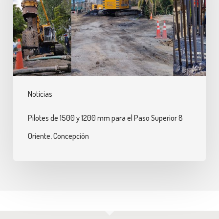
1200
mm
para
el
Paso
Superior
Noticias
8
Oriente,
Pilotes de 1500 y 1200 mm para el Paso Superior 8
Concepción
Oriente, Concepción