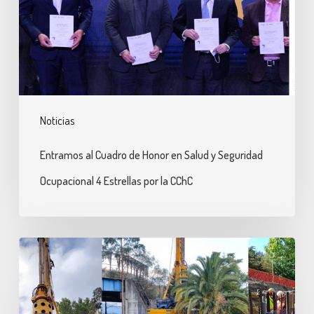
Honor
en
Salud
y
Seguridad
Ocupacional
Noticias
4
Estrellas
Entramos al Cuadro de Honor en Salud y Seguridad
por
Ocupacional 4 Estrellas por la CChC
la
CChC
Pilotes
de
1500
y