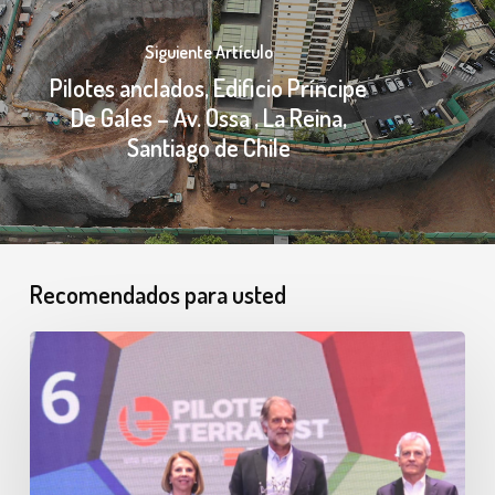
Siguiente Artículo
Pilotes anclados, Edificio Príncipe
De Gales – Av. Ossa , La Reina,
Santiago de Chile
Recomendados para usted
CChC
nos
reconoce
por
nuestras