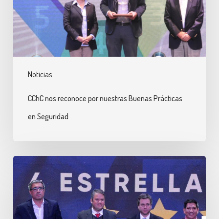
Buenas
Prácticas
en
Seguridad
Noticias
CChC nos reconoce por nuestras Buenas Prácticas
en Seguridad
Entramos
al
Cuadro
de