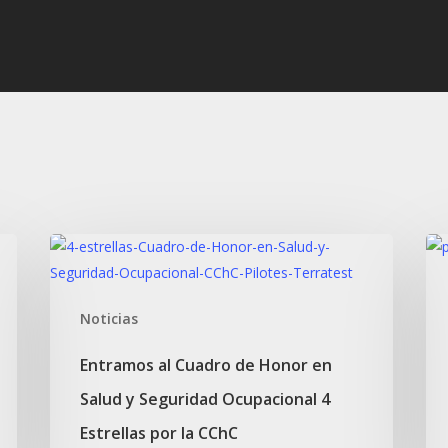
Entramos
Pil
al
de
Cuadro
15
Noticias
de
y
Honor
12
Entramos al Cuadro de Honor en
en
m
Salud y Seguridad Ocupacional 4
Salud
par
y
el
Estrellas por la CChC