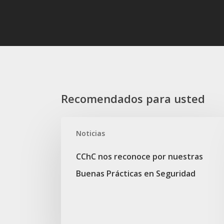
Recomendados para usted
CChC
Noticias
nos
reconoce
CChC nos reconoce por nuestras
por
Buenas Prácticas en Seguridad
nuestras
Buenas
Prácticas
en