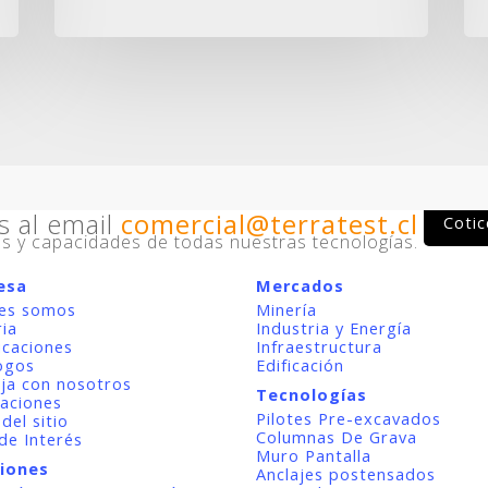
Seguridad
Pa
Ocupacional
Sup
4
8
Estrellas
Ori
por
Co
la
CChC
s al email
comercial@terratest.cl
Cotic
cos y capacidades de todas nuestras tecnologías.
esa
Mercados
es somos
Minería
ria
Industria y Energía
icaciones
Infraestructura
ogos
Edificación
ja con nosotros
Tecnologías
caciones
Pilotes Pre-excavados
del sitio
Columnas De Grava
de Interés
Muro Pantalla
iones
Anclajes postensados