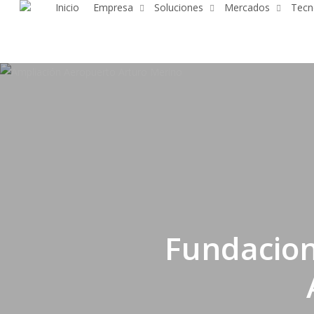
Inicio
Empresa
Soluciones
Mercados
Tecn
Skip
to
main
content
Fundacion