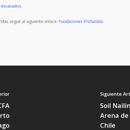
e-excavados.
das seguir al siguiente enlace:
Fundaciones Profundas
erior
Siguiente Art
CFA
Soil Nail
rto
Arena de 
ago
Chile