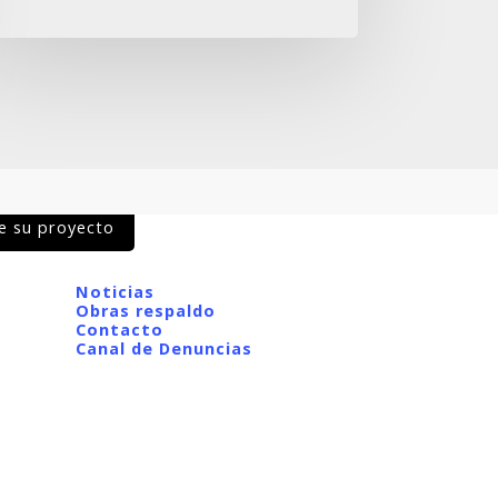
so
erior
ente,
ncepción
e su proyecto
Noticias
Obras respaldo
Contacto
Canal de Denuncias
© Copyright 2023 Pilotes Terratest