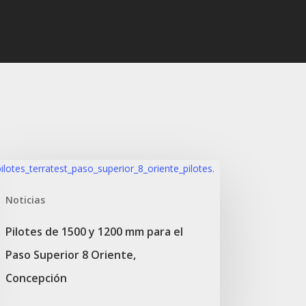
otes
Noticias
00
Pilotes de 1500 y 1200 mm para el
00
Paso Superior 8 Oriente,
m
a
Concepción