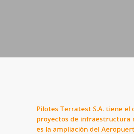
Pilotes Terratest S.A. tiene el
proyectos de infraestructura
es la ampliación del Aeropuer