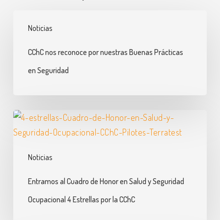
CChC
Noticias
nos
reconoce
CChC nos reconoce por nuestras Buenas Prácticas
por
en Seguridad
nuestras
Buenas
Prácticas
Entramos
en
al
Seguridad
Cuadro
Noticias
de
Honor
Entramos al Cuadro de Honor en Salud y Seguridad
en
Ocupacional 4 Estrellas por la CChC
Salud
y