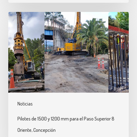
Seguridad
Pilotes
Ocupacional
de
4
1500
Estrellas
y
por
1200
la
mm
CChC
para
el
Paso
Superior
Noticias
8
Oriente,
Pilotes de 1500 y 1200 mm para el Paso Superior 8
Concepción
Oriente, Concepción