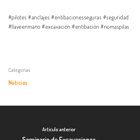
#pilotes #anclajes #entibacionesseguras #seguridad
#llaveenmano #excavación #entibación #nomaspilas
Categorías
Noticias
Articulo anterior
Seminario de Excavaciones