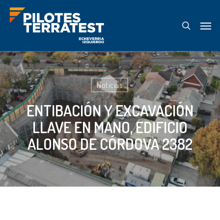
Skip
Menu
to
search
main
content
Noticias
ENTIBACIÓN Y EXCAVACIÓN
LLAVE EN MANO, EDIFICIO
ALONSO DE CÓRDOVA 2382