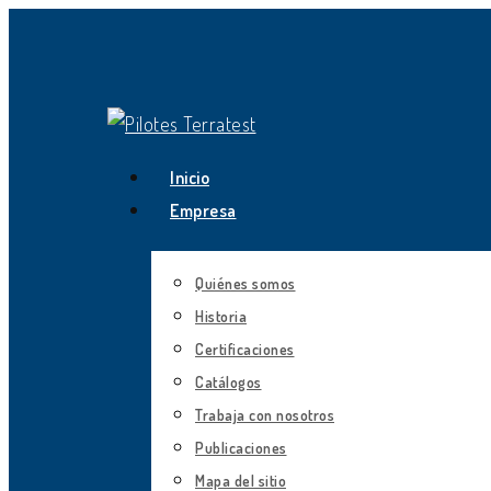
Skip
to
main
content
Menu
search
Inicio
Empresa
Quiénes somos
Historia
Certificaciones
Catálogos
Trabaja con nosotros
Publicaciones
Mapa del sitio