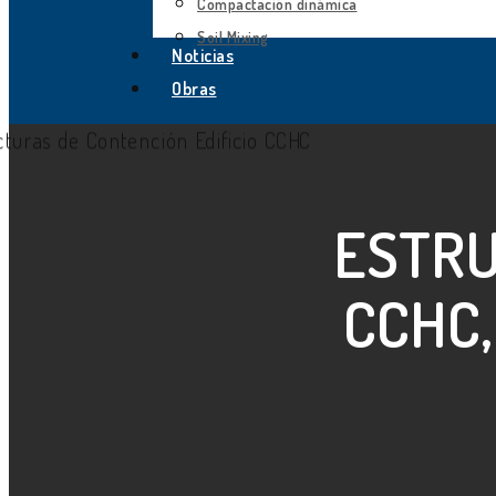
Compactación dinámica
Soil Mixing
Noticias
Obras
ESTRU
CCHC,