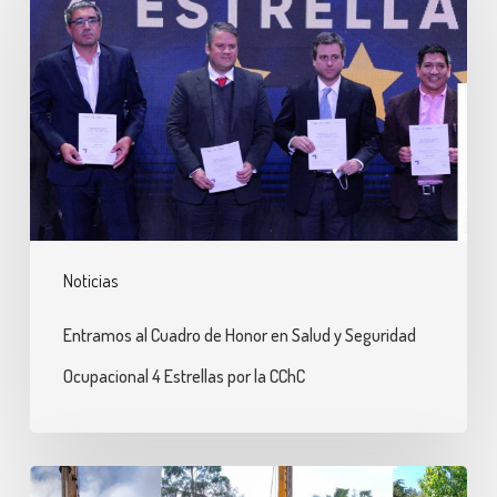
Cuadro
de
Honor
en
Salud
y
Seguridad
Ocupacional
Noticias
4
Estrellas
Entramos al Cuadro de Honor en Salud y Seguridad
por
Ocupacional 4 Estrellas por la CChC
la
CChC
Pilotes