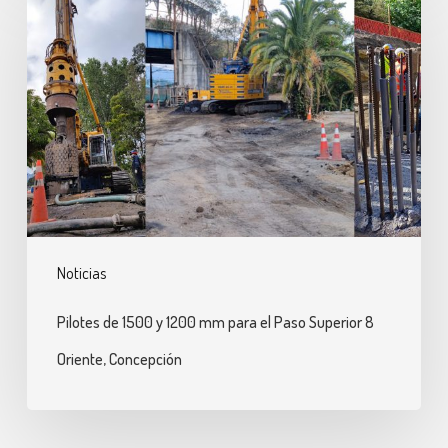
de
1500
y
1200
mm
para
el
Paso
Superior
Noticias
8
Oriente,
Pilotes de 1500 y 1200 mm para el Paso Superior 8
Concepción
Oriente, Concepción