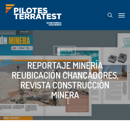
Skip
Menu
to
search
main
content
Noticias
REPORTAJE MINERÍA
REUBICACIÓN CHANCADORES,
REVISTA CONSTRUCCIÓN
MINERA