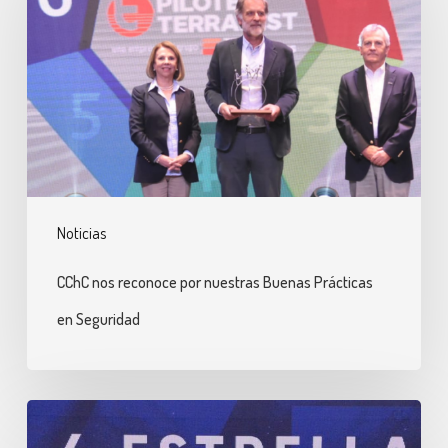
reconoce
por
nuestras
Buenas
Prácticas
en
Seguridad
Noticias
CChC nos reconoce por nuestras Buenas Prácticas
en Seguridad
Entramos
al