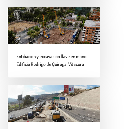
Chile
Entibación
y
excavación
llave
en
mano,
Entibación y excavación llave en mano,
Edificio
Edificio Rodrigo de Quiroga, Vitacura
Rodrigo
de
Quiroga,
Micropilotes
Vitacura
de
fundación
para
Viaducto