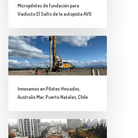
El
Micropilotes de fundación para
Salto
Viaducto El Salto de la autopista AVO
de
la
autopista
Innovamos
AVO
en
Pilotes
Hincados,
Australis
Mar,
Innovamos en Pilotes Hincados,
Puerto
Australis Mar, Puerto Natales, Chile
Natales,
Chile
Presentes
en