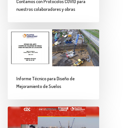
Contamos con Protocolos COVID para
colaboradores
nuestros colaboradores y obras
y
obras
Informe
Técnico
para
Diseño
de
Mejoramiento
Informe Técnico para Diseño de
de
Mejoramiento de Suelos
Suelos
Seminario
CDT
sobre