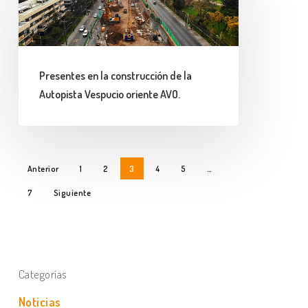
la
construcción
de
la
Presentes en la construcción de la
Autopista
Autopista Vespucio oriente AVO.
Vespucio
oriente
AVO.
Anterior
1
2
3
4
5
…
7
Siguiente
Categorías
Noticias