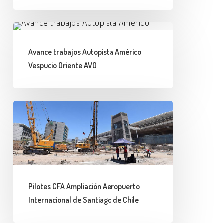
Ossa
,
Avance
La
trabajos
Reina,
Avance trabajos Autopista Américo
Autopista
Santiago
Vespucio Oriente AVO
Américo
de
Vespucio
Chile
Oriente
Pilotes
AVO
CFA
Ampliación
Aeropuerto
Internacional
de
Pilotes CFA Ampliación Aeropuerto
Santiago
Internacional de Santiago de Chile
de