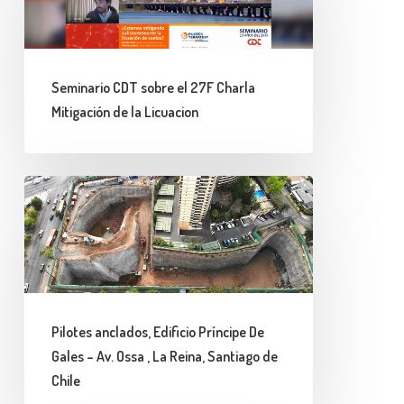
el
27F
Charla
Seminario CDT sobre el 27F Charla
Mitigación
Mitigación de la Licuacion
de
la
Licuacion
Pilotes
anclados,
Edificio
Príncipe
De
Gales
Pilotes anclados, Edificio Príncipe De
–
Gales – Av. Ossa , La Reina, Santiago de
Av.
Chile